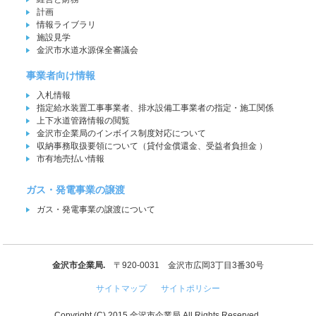
計画
情報ライブラリ
施設見学
金沢市水道水源保全審議会
事業者向け情報
入札情報
指定給水装置工事事業者、排水設備工事業者の指定・施工関係
上下水道管路情報の閲覧
金沢市企業局のインボイス制度対応について
収納事務取扱要領について（貸付金償還金、受益者負担金 ）
市有地売払い情報
ガス・発電事業の譲渡
ガス・発電事業の譲渡について
金沢市企業局.
〒920-0031 金沢市広岡3丁目3番30号
サイトマップ
サイトポリシー
Copyright (C) 2015 金沢市企業局 All Rights Reserved.