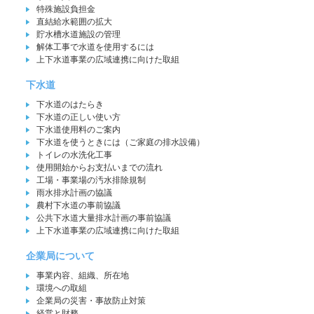
特殊施設負担金
直結給水範囲の拡大
貯水槽水道施設の管理
解体工事で水道を使用するには
上下水道事業の広域連携に向けた取組
下水道
下水道のはたらき
下水道の正しい使い方
下水道使用料のご案内
下水道を使うときには（ご家庭の排水設備）
トイレの水洗化工事
使用開始からお支払いまでの流れ
工場・事業場の汚水排除規制
雨水排水計画の協議
農村下水道の事前協議
公共下水道大量排水計画の事前協議
上下水道事業の広域連携に向けた取組
企業局について
事業内容、組織、所在地
環境への取組
企業局の災害・事故防止対策
経営と財務