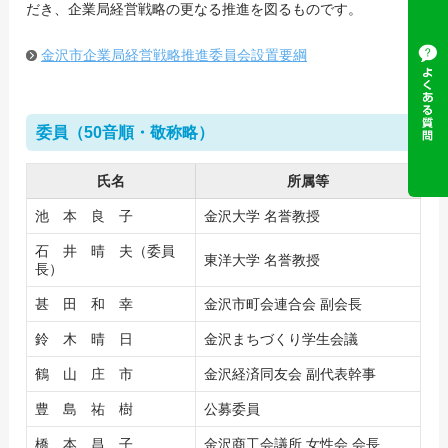
だき、企業局経営戦略の更なる推進を図るものです。
金沢市企業局経営戦略推進委員会設置要綱
委員（50音順・敬称略）
氏名
所属等
池 本 良 子
金沢大学 名誉教授
石 井 晴 夫（委員
東洋大学 名誉教授
長）
甚 田 和 幸
金沢市町会連合会 副会長
鈴 木 晴 日
金沢まちづくり学生会議
鶴 山 庄 市
金沢経済同友会 副代表幹事
豊 島 祐 樹
公募委員
橋 本 昌 子
金沢商工会議所 女性会 会長