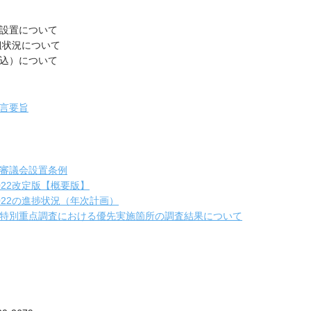
設置について
組状況について
込）について
言要旨
審議会設置条例
22改定版【概要版】
22の進捗状況（年次計画）
特別重点調査における優先実施箇所の調査結果について