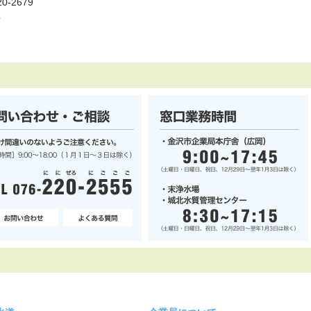
0-2679
p