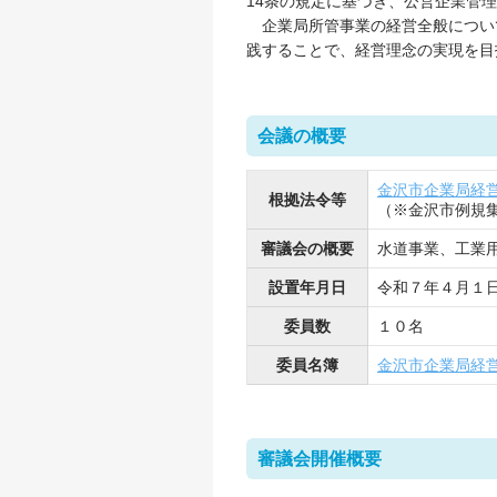
14条の規定に基づき、公営企業管
企業局所管事業の経営全般につい
践することで、経営理念の実現を目
会議の概要
金沢市企業局経
根拠法令等
（※金沢市例規
審議会の概要
水道事業、工業
設置年月日
令和７年４月１
委員数
１０名
委員名簿
金沢市企業局経
審議会開催概要