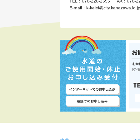
TEL：076-220-2655 FAX：076-22
E-mail：k-keiei@city.kanazawa.lg.j