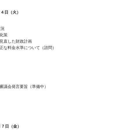
月４日（火）
状況
化策
見直した財政計画
正な料金水準について（諮問）
審議会発言要旨（準備中）
月７日（金）