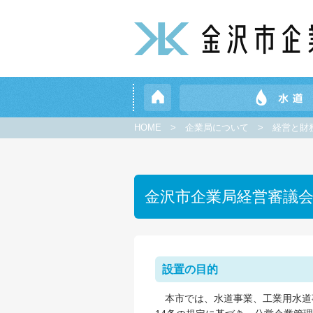
HOME
>
企業局について
>
経営と財
金沢市企業局経営審議
設置の目的
本市では、水道事業、工業用水道