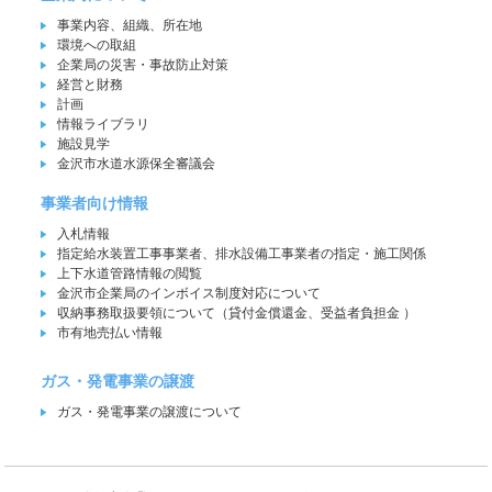
事業内容、組織、所在地
環境への取組
企業局の災害・事故防止対策
経営と財務
計画
情報ライブラリ
施設見学
金沢市水道水源保全審議会
事業者向け情報
入札情報
指定給水装置工事事業者、排水設備工事業者の指定・施工関係
上下水道管路情報の閲覧
金沢市企業局のインボイス制度対応について
収納事務取扱要領について（貸付金償還金、受益者負担金 ）
市有地売払い情報
ガス・発電事業の譲渡
ガス・発電事業の譲渡について