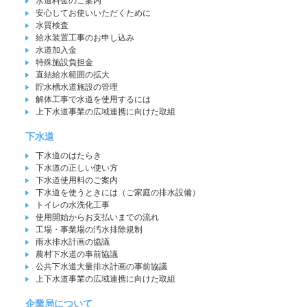
水道料金のご案内
安心してお使いいただくために
水質検査
給水装置工事のお申し込み
水道加入金
特殊施設負担金
直結給水範囲の拡大
貯水槽水道施設の管理
解体工事で水道を使用するには
上下水道事業の広域連携に向けた取組
下水道
下水道のはたらき
下水道の正しい使い方
下水道使用料のご案内
下水道を使うときには（ご家庭の排水設備）
トイレの水洗化工事
使用開始からお支払いまでの流れ
工場・事業場の汚水排除規制
雨水排水計画の協議
農村下水道の事前協議
公共下水道大量排水計画の事前協議
上下水道事業の広域連携に向けた取組
企業局について