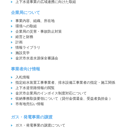
上下水道事業の広域連携に向けた取組
企業局について
事業内容、組織、所在地
環境への取組
企業局の災害・事故防止対策
経営と財務
計画
情報ライブラリ
施設見学
金沢市水道水源保全審議会
事業者向け情報
入札情報
指定給水装置工事事業者、排水設備工事業者の指定・施工関係
上下水道管路情報の閲覧
金沢市企業局のインボイス制度対応について
収納事務取扱要領について（貸付金償還金、受益者負担金 ）
市有地売払い情報
ガス・発電事業の譲渡
ガス・発電事業の譲渡について