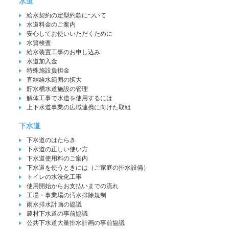
水道
給水契約の定型約款について
水道料金のご案内
安心してお使いいただくために
水質検査
給水装置工事のお申し込み
水道加入金
特殊施設負担金
直結給水範囲の拡大
貯水槽水道施設の管理
解体工事で水道を使用するには
上下水道事業の広域連携に向けた取組
下水道
下水道のはたらき
下水道の正しい使い方
下水道使用料のご案内
下水道を使うときには（ご家庭の排水設備）
トイレの水洗化工事
使用開始からお支払いまでの流れ
工場・事業場の汚水排除規制
雨水排水計画の協議
農村下水道の事前協議
公共下水道大量排水計画の事前協議