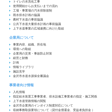
トイレの水洗化工事
使用開始からお支払いまでの流れ
工場・事業場の汚水排除規制
雨水排水計画の協議
農村下水道の事前協議
公共下水道大量排水計画の事前協議
上下水道事業の広域連携に向けた取組
企業局について
事業内容、組織、所在地
環境への取組
企業局の災害・事故防止対策
経営と財務
計画
情報ライブラリ
施設見学
金沢市水道水源保全審議会
事業者向け情報
入札情報
指定給水装置工事事業者、排水設備工事業者の指定・施工関係
上下水道管路情報の閲覧
金沢市企業局のインボイス制度対応について
収納事務取扱要領について（貸付金償還金、受益者負担金 ）