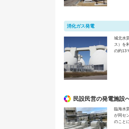
消化ガス発電
城北水
ス）を
の約1
民設民営の発電施設
臨海水
が同セ
のこと