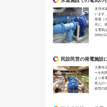
水道施設での電気の
末浄水
います
発電（
月に、
る電気
300t
民設民営の発電施設
大乗寺
ーを利
より発
収入の
経営の