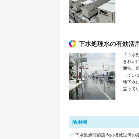
下水処理水の有効活
「下水
きれい
通常、
してい
地下水
立って
活用例
下水道処理施設内の機械設備の