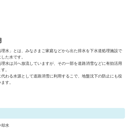
用
処理水」とは、みなさまご家庭などから出た排水を下水道処理施設で
にした水です。
処理水は川へ放流していますが、その一部を道路消雪などに有効活用
ます。
に代わる水源として道路消雪に利用するこで、地盤沈下の防止にも役
います。
冷却水