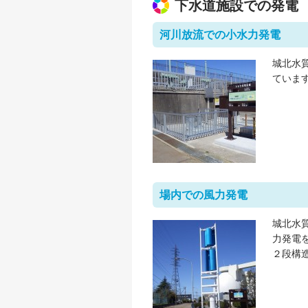
下水道施設での発電
河川放流での小水力発電
城北水
ていま
場内での風力発電
城北水
力発電
２段構