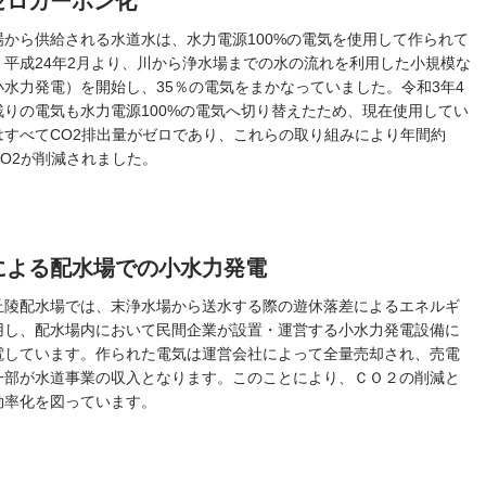
ゼロカーボン化
場から供給される水道水は、水力電源100%の電気を使用して作られて
。平成24年2月より、川から浄水場までの水の流れを利用した小規模な
小水力発電）を開始し、35％の電気をまかなっていました。令和3年4
残りの電気も水力電源100%の電気へ切り替えたため、現在使用してい
はすべてCO2排出量がゼロであり、これらの取り組みにより年間約
のCO2が削減されました。
による配水場での小水力発電
丘陵配水場では、末浄水場から送水する際の遊休落差によるエネルギ
用し、配水場内において民間企業が設置・運営する小水力発電設備に
電しています。作られた電気は運営会社によって全量売却され、売電
一部が水道事業の収入となります。このことにより、ＣＯ２の削減と
効率化を図っています。