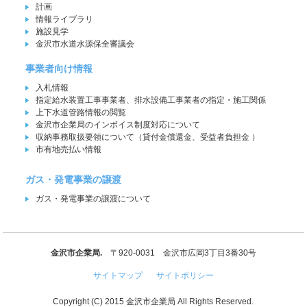
計画
情報ライブラリ
施設見学
金沢市水道水源保全審議会
事業者向け情報
入札情報
指定給水装置工事事業者、排水設備工事業者の指定・施工関係
上下水道管路情報の閲覧
金沢市企業局のインボイス制度対応について
収納事務取扱要領について（貸付金償還金、受益者負担金 ）
市有地売払い情報
ガス・発電事業の譲渡
ガス・発電事業の譲渡について
金沢市企業局.
〒920-0031 金沢市広岡3丁目3番30号
サイトマップ
サイトポリシー
Copyright (C) 2015 金沢市企業局 All Rights Reserved.