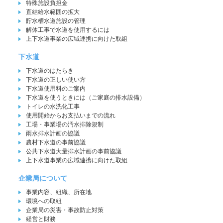
特殊施設負担金
直結給水範囲の拡大
貯水槽水道施設の管理
解体工事で水道を使用するには
上下水道事業の広域連携に向けた取組
下水道
下水道のはたらき
下水道の正しい使い方
下水道使用料のご案内
下水道を使うときには（ご家庭の排水設備）
トイレの水洗化工事
使用開始からお支払いまでの流れ
工場・事業場の汚水排除規制
雨水排水計画の協議
農村下水道の事前協議
公共下水道大量排水計画の事前協議
上下水道事業の広域連携に向けた取組
企業局について
事業内容、組織、所在地
環境への取組
企業局の災害・事故防止対策
経営と財務