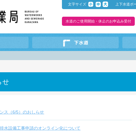
文字サイズ
上下水道ポ
水道のご使用開始・休止のお申込み受付
らせ
ンス（6/5）のおしらせ
排水設備工事申請のオンライン化について