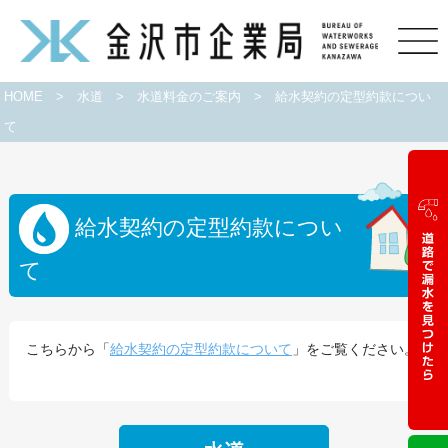
HOME
>
水道
>
水道料金のご案内
>
給水契約の定型約款につい
て
給水契約の定型約款につい
て
こちらから「
給水契約の定型約款について
」をご覧ください。