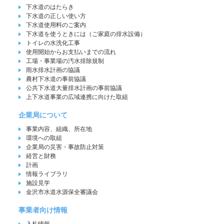
下水道のはたらき
下水道の正しい使い方
下水道使用料のご案内
下水道を使うときには（ご家庭の排水設備）
トイレの水洗化工事
使用開始からお支払いまでの流れ
工場・事業場の汚水排除規制
雨水排水計画の協議
農村下水道の事前協議
公共下水道大量排水計画の事前協議
上下水道事業の広域連携に向けた取組
企業局について
事業内容、組織、所在地
環境への取組
企業局の災害・事故防止対策
経営と財務
計画
情報ライブラリ
施設見学
金沢市水道水源保全審議会
事業者向け情報