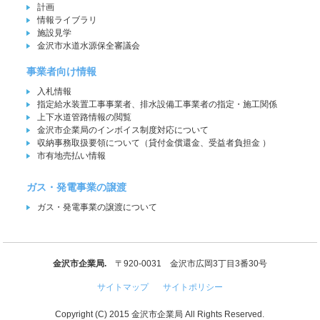
計画
情報ライブラリ
施設見学
金沢市水道水源保全審議会
事業者向け情報
入札情報
指定給水装置工事事業者、排水設備工事業者の指定・施工関係
上下水道管路情報の閲覧
金沢市企業局のインボイス制度対応について
収納事務取扱要領について（貸付金償還金、受益者負担金 ）
市有地売払い情報
ガス・発電事業の譲渡
ガス・発電事業の譲渡について
金沢市企業局.
〒920-0031 金沢市広岡3丁目3番30号
サイトマップ
サイトポリシー
Copyright (C) 2015 金沢市企業局 All Rights Reserved.