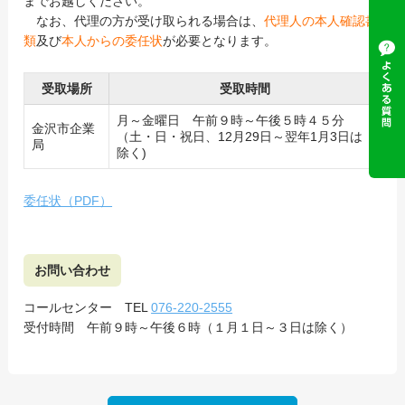
までお越しください。
なお、代理の方が受け取られる場合は、
代理人の
本人確認書
類
及び
本人からの委任状
が必要となります。
受取場所
受取時間
月～金曜日 午前９時～午後５時４５分
金沢市企業
（土・日・祝日、12月29日～翌年1月3日は
局
除く)
委任状（PDF
）
お問い合わせ
コールセンター TEL
076-220-2555
受付時間 午前９時～午後６時（１月１日～３日は除く）