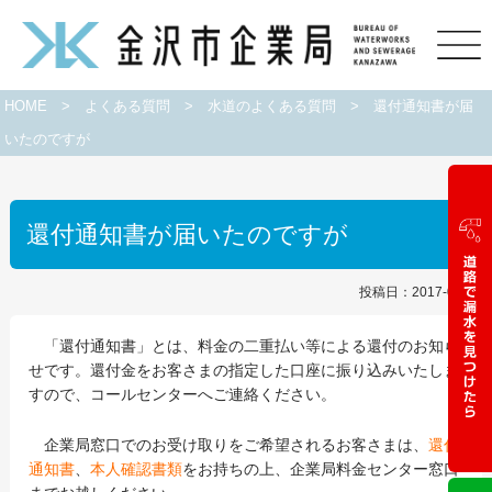
HOME
>
よくある質問
>
水道のよくある質問
>
還付通知書が届
いたのですが
還付通知書が届いたのですが
投稿日：2017-09-01
「還付通知書」とは、料金の二重払い等による還付のお知ら
せです。還付金をお客さまの指定した口座に振り込みいたしま
すので、コールセンターへご連絡ください。
企業局窓口でのお受け取りをご希望されるお客さまは、
還付
通知書
、
本人確認書類
をお持ちの上、企業局料金センター窓口