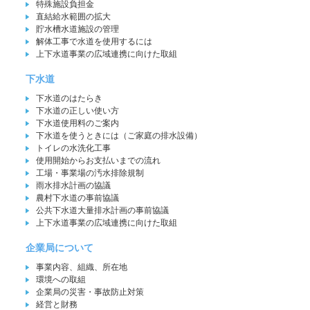
特殊施設負担金
直結給水範囲の拡大
貯水槽水道施設の管理
解体工事で水道を使用するには
上下水道事業の広域連携に向けた取組
下水道
下水道のはたらき
下水道の正しい使い方
下水道使用料のご案内
下水道を使うときには（ご家庭の排水設備）
トイレの水洗化工事
使用開始からお支払いまでの流れ
工場・事業場の汚水排除規制
雨水排水計画の協議
農村下水道の事前協議
公共下水道大量排水計画の事前協議
上下水道事業の広域連携に向けた取組
企業局について
事業内容、組織、所在地
環境への取組
企業局の災害・事故防止対策
経営と財務