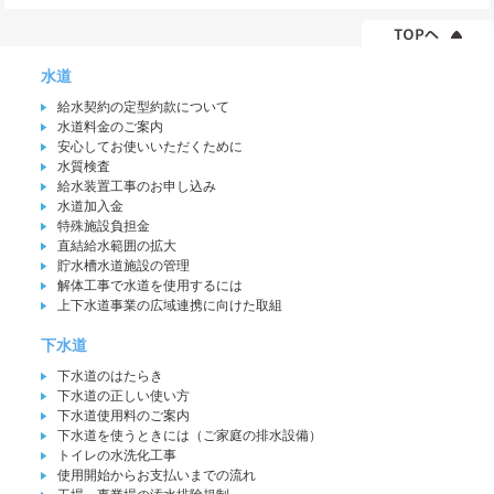
水道
給水契約の定型約款について
水道料金のご案内
安心してお使いいただくために
水質検査
給水装置工事のお申し込み
水道加入金
特殊施設負担金
直結給水範囲の拡大
貯水槽水道施設の管理
解体工事で水道を使用するには
上下水道事業の広域連携に向けた取組
下水道
下水道のはたらき
下水道の正しい使い方
下水道使用料のご案内
下水道を使うときには（ご家庭の排水設備）
トイレの水洗化工事
使用開始からお支払いまでの流れ