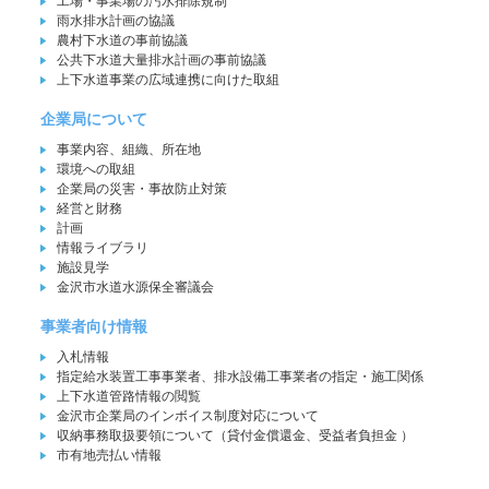
工場・事業場の汚水排除規制
雨水排水計画の協議
農村下水道の事前協議
公共下水道大量排水計画の事前協議
上下水道事業の広域連携に向けた取組
企業局について
事業内容、組織、所在地
環境への取組
企業局の災害・事故防止対策
経営と財務
計画
情報ライブラリ
施設見学
金沢市水道水源保全審議会
事業者向け情報
入札情報
指定給水装置工事事業者、排水設備工事業者の指定・施工関係
上下水道管路情報の閲覧
金沢市企業局のインボイス制度対応について
収納事務取扱要領について（貸付金償還金、受益者負担金 ）
市有地売払い情報