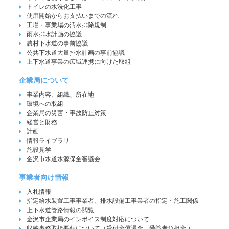
トイレの水洗化工事
使用開始からお支払いまでの流れ
工場・事業場の汚水排除規制
雨水排水計画の協議
農村下水道の事前協議
公共下水道大量排水計画の事前協議
上下水道事業の広域連携に向けた取組
企業局について
事業内容、組織、所在地
環境への取組
企業局の災害・事故防止対策
経営と財務
計画
情報ライブラリ
施設見学
金沢市水道水源保全審議会
事業者向け情報
入札情報
指定給水装置工事事業者、排水設備工事業者の指定・施工関係
上下水道管路情報の閲覧
金沢市企業局のインボイス制度対応について
収納事務取扱要領について（貸付金償還金、受益者負担金 ）