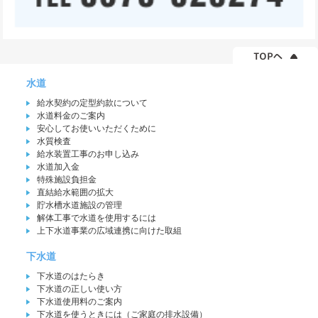
水道
給水契約の定型約款について
水道料金のご案内
安心してお使いいただくために
水質検査
給水装置工事のお申し込み
水道加入金
特殊施設負担金
直結給水範囲の拡大
貯水槽水道施設の管理
解体工事で水道を使用するには
上下水道事業の広域連携に向けた取組
下水道
下水道のはたらき
下水道の正しい使い方
下水道使用料のご案内
下水道を使うときには（ご家庭の排水設備）