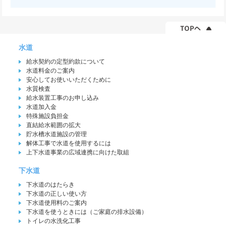
水道
給水契約の定型約款について
水道料金のご案内
安心してお使いいただくために
水質検査
給水装置工事のお申し込み
水道加入金
特殊施設負担金
直結給水範囲の拡大
貯水槽水道施設の管理
解体工事で水道を使用するには
上下水道事業の広域連携に向けた取組
下水道
下水道のはたらき
下水道の正しい使い方
下水道使用料のご案内
下水道を使うときには（ご家庭の排水設備）
トイレの水洗化工事