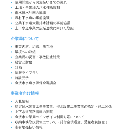
使用開始からお支払いまでの流れ
工場・事業場の汚水排除規制
雨水排水計画の協議
農村下水道の事前協議
公共下水道大量排水計画の事前協議
上下水道事業の広域連携に向けた取組
企業局について
事業内容、組織、所在地
環境への取組
企業局の災害・事故防止対策
経営と財務
計画
情報ライブラリ
施設見学
金沢市水道水源保全審議会
事業者向け情報
入札情報
指定給水装置工事事業者、排水設備工事業者の指定・施工関係
上下水道管路情報の閲覧
金沢市企業局のインボイス制度対応について
収納事務取扱要領について（貸付金償還金、受益者負担金 ）
市有地売払い情報