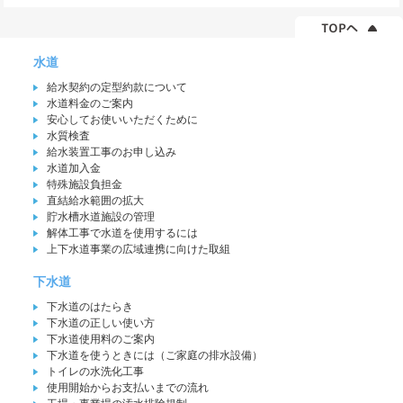
水道
給水契約の定型約款について
水道料金のご案内
安心してお使いいただくために
水質検査
給水装置工事のお申し込み
水道加入金
特殊施設負担金
直結給水範囲の拡大
貯水槽水道施設の管理
解体工事で水道を使用するには
上下水道事業の広域連携に向けた取組
下水道
下水道のはたらき
下水道の正しい使い方
下水道使用料のご案内
下水道を使うときには（ご家庭の排水設備）
トイレの水洗化工事
使用開始からお支払いまでの流れ