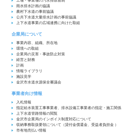
工場・事業場の汚水排除規制
雨水排水計画の協議
農村下水道の事前協議
公共下水道大量排水計画の事前協議
上下水道事業の広域連携に向けた取組
企業局について
事業内容、組織、所在地
環境への取組
企業局の災害・事故防止対策
経営と財務
計画
情報ライブラリ
施設見学
金沢市水道水源保全審議会
事業者向け情報
入札情報
指定給水装置工事事業者、排水設備工事業者の指定・施工関係
上下水道管路情報の閲覧
金沢市企業局のインボイス制度対応について
収納事務取扱要領について（貸付金償還金、受益者負担金 ）
市有地売払い情報