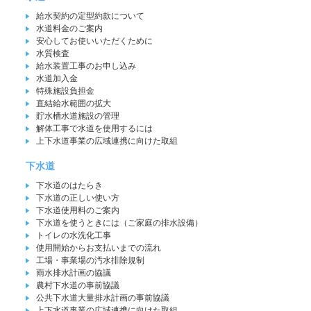
給水契約の定型約款について
水道料金のご案内
安心してお使いいただくために
水質検査
給水装置工事のお申し込み
水道加入金
特殊施設負担金
直結給水範囲の拡大
貯水槽水道施設の管理
解体工事で水道を使用するには
上下水道事業の広域連携に向けた取組
下水道
下水道のはたらき
下水道の正しい使い方
下水道使用料のご案内
下水道を使うときには（ご家庭の排水設備）
トイレの水洗化工事
使用開始からお支払いまでの流れ
工場・事業場の汚水排除規制
雨水排水計画の協議
農村下水道の事前協議
公共下水道大量排水計画の事前協議
上下水道事業の広域連携に向けた取組