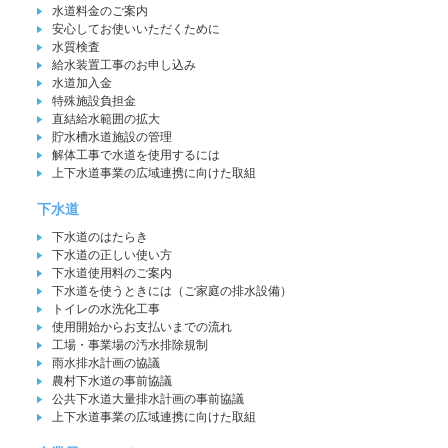
水道料金のご案内
安心してお使いいただくために
水質検査
給水装置工事のお申し込み
水道加入金
特殊施設負担金
直結給水範囲の拡大
貯水槽水道施設の管理
解体工事で水道を使用するには
上下水道事業の広域連携に向けた取組
下水道
下水道のはたらき
下水道の正しい使い方
下水道使用料のご案内
下水道を使うときには（ご家庭の排水設備）
トイレの水洗化工事
使用開始からお支払いまでの流れ
工場・事業場の汚水排除規制
雨水排水計画の協議
農村下水道の事前協議
公共下水道大量排水計画の事前協議
上下水道事業の広域連携に向けた取組