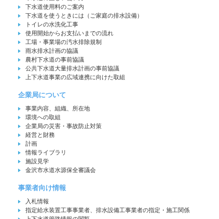
下水道使用料のご案内
下水道を使うときには（ご家庭の排水設備）
トイレの水洗化工事
使用開始からお支払いまでの流れ
工場・事業場の汚水排除規制
雨水排水計画の協議
農村下水道の事前協議
公共下水道大量排水計画の事前協議
上下水道事業の広域連携に向けた取組
企業局について
事業内容、組織、所在地
環境への取組
企業局の災害・事故防止対策
経営と財務
計画
情報ライブラリ
施設見学
金沢市水道水源保全審議会
事業者向け情報
入札情報
指定給水装置工事事業者、排水設備工事業者の指定・施工関係