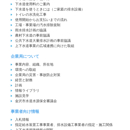
下水道使用料のご案内
下水道を使うときには（ご家庭の排水設備）
トイレの水洗化工事
使用開始からお支払いまでの流れ
工場・事業場の汚水排除規制
雨水排水計画の協議
農村下水道の事前協議
公共下水道大量排水計画の事前協議
上下水道事業の広域連携に向けた取組
企業局について
事業内容、組織、所在地
環境への取組
企業局の災害・事故防止対策
経営と財務
計画
情報ライブラリ
施設見学
金沢市水道水源保全審議会
事業者向け情報
入札情報
指定給水装置工事事業者、排水設備工事業者の指定・施工関係