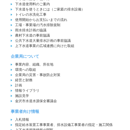
下水道使用料のご案内
下水道を使うときには（ご家庭の排水設備）
トイレの水洗化工事
使用開始からお支払いまでの流れ
工場・事業場の汚水排除規制
雨水排水計画の協議
農村下水道の事前協議
公共下水道大量排水計画の事前協議
上下水道事業の広域連携に向けた取組
企業局について
事業内容、組織、所在地
環境への取組
企業局の災害・事故防止対策
経営と財務
計画
情報ライブラリ
施設見学
金沢市水道水源保全審議会
事業者向け情報
入札情報
指定給水装置工事事業者、排水設備工事業者の指定・施工関係