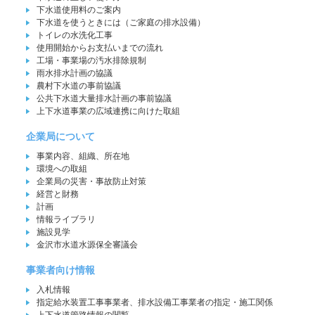
下水道使用料のご案内
下水道を使うときには（ご家庭の排水設備）
トイレの水洗化工事
使用開始からお支払いまでの流れ
工場・事業場の汚水排除規制
雨水排水計画の協議
農村下水道の事前協議
公共下水道大量排水計画の事前協議
上下水道事業の広域連携に向けた取組
企業局について
事業内容、組織、所在地
環境への取組
企業局の災害・事故防止対策
経営と財務
計画
情報ライブラリ
施設見学
金沢市水道水源保全審議会
事業者向け情報
入札情報
指定給水装置工事事業者、排水設備工事業者の指定・施工関係