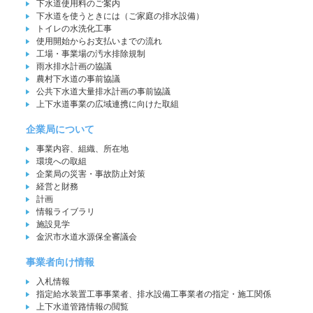
下水道使用料のご案内
下水道を使うときには（ご家庭の排水設備）
トイレの水洗化工事
使用開始からお支払いまでの流れ
工場・事業場の汚水排除規制
雨水排水計画の協議
農村下水道の事前協議
公共下水道大量排水計画の事前協議
上下水道事業の広域連携に向けた取組
企業局について
事業内容、組織、所在地
環境への取組
企業局の災害・事故防止対策
経営と財務
計画
情報ライブラリ
施設見学
金沢市水道水源保全審議会
事業者向け情報
入札情報
指定給水装置工事事業者、排水設備工事業者の指定・施工関係
上下水道管路情報の閲覧