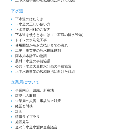
上下水道事業の広域連携に向けた取組
下水道
下水道のはたらき
下水道の正しい使い方
下水道使用料のご案内
下水道を使うときには（ご家庭の排水設備）
トイレの水洗化工事
使用開始からお支払いまでの流れ
工場・事業場の汚水排除規制
雨水排水計画の協議
農村下水道の事前協議
公共下水道大量排水計画の事前協議
上下水道事業の広域連携に向けた取組
企業局について
事業内容、組織、所在地
環境への取組
企業局の災害・事故防止対策
経営と財務
計画
情報ライブラリ
施設見学
金沢市水道水源保全審議会