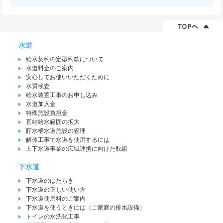
水道
給水契約の定型約款について
水道料金のご案内
安心してお使いいただくために
水質検査
給水装置工事のお申し込み
水道加入金
特殊施設負担金
直結給水範囲の拡大
貯水槽水道施設の管理
解体工事で水道を使用するには
上下水道事業の広域連携に向けた取組
下水道
下水道のはたらき
下水道の正しい使い方
下水道使用料のご案内
下水道を使うときには（ご家庭の排水設備）
トイレの水洗化工事