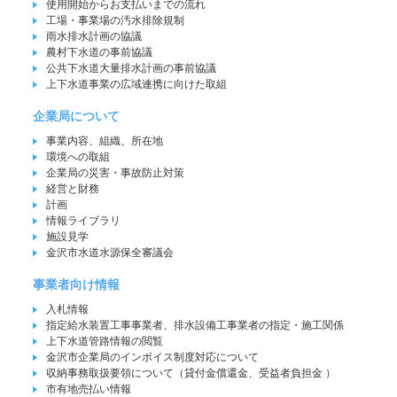
使用開始からお支払いまでの流れ
工場・事業場の汚水排除規制
雨水排水計画の協議
農村下水道の事前協議
公共下水道大量排水計画の事前協議
上下水道事業の広域連携に向けた取組
企業局について
事業内容、組織、所在地
環境への取組
企業局の災害・事故防止対策
経営と財務
計画
情報ライブラリ
施設見学
金沢市水道水源保全審議会
事業者向け情報
入札情報
指定給水装置工事事業者、排水設備工事業者の指定・施工関係
上下水道管路情報の閲覧
金沢市企業局のインボイス制度対応について
収納事務取扱要領について（貸付金償還金、受益者負担金 ）
市有地売払い情報