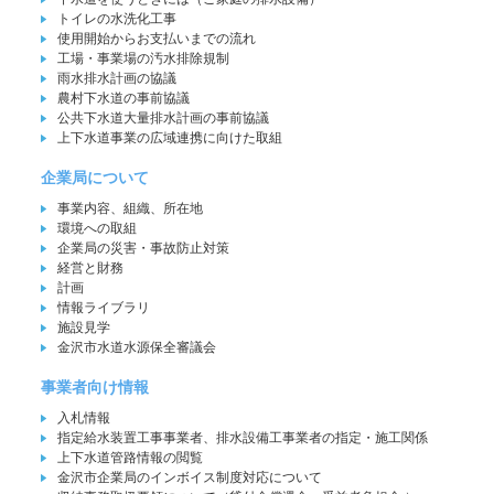
トイレの水洗化工事
使用開始からお支払いまでの流れ
工場・事業場の汚水排除規制
雨水排水計画の協議
農村下水道の事前協議
公共下水道大量排水計画の事前協議
上下水道事業の広域連携に向けた取組
企業局について
事業内容、組織、所在地
環境への取組
企業局の災害・事故防止対策
経営と財務
計画
情報ライブラリ
施設見学
金沢市水道水源保全審議会
事業者向け情報
入札情報
指定給水装置工事事業者、排水設備工事業者の指定・施工関係
上下水道管路情報の閲覧
金沢市企業局のインボイス制度対応について