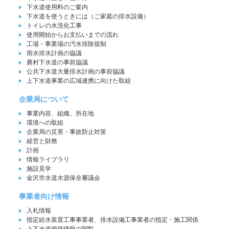
下水道使用料のご案内
下水道を使うときには（ご家庭の排水設備）
トイレの水洗化工事
使用開始からお支払いまでの流れ
工場・事業場の汚水排除規制
雨水排水計画の協議
農村下水道の事前協議
公共下水道大量排水計画の事前協議
上下水道事業の広域連携に向けた取組
企業局について
事業内容、組織、所在地
環境への取組
企業局の災害・事故防止対策
経営と財務
計画
情報ライブラリ
施設見学
金沢市水道水源保全審議会
事業者向け情報
入札情報
指定給水装置工事事業者、排水設備工事業者の指定・施工関係