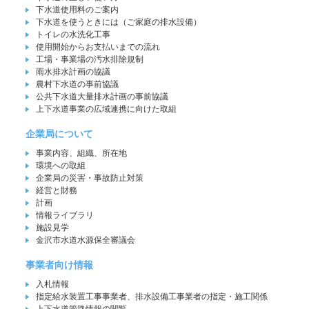
下水道使用料のご案内
下水道を使うときには（ご家庭の排水設備）
トイレの水洗化工事
使用開始からお支払いまでの流れ
工場・事業場の汚水排除規制
雨水排水計画の協議
農村下水道の事前協議
公共下水道大量排水計画の事前協議
上下水道事業の広域連携に向けた取組
企業局について
事業内容、組織、所在地
環境への取組
企業局の災害・事故防止対策
経営と財務
計画
情報ライブラリ
施設見学
金沢市水道水源保全審議会
事業者向け情報
入札情報
指定給水装置工事事業者、排水設備工事業者の指定・施工関係