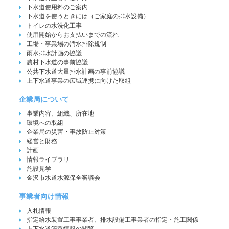
下水道使用料のご案内
下水道を使うときには（ご家庭の排水設備）
トイレの水洗化工事
使用開始からお支払いまでの流れ
工場・事業場の汚水排除規制
雨水排水計画の協議
農村下水道の事前協議
公共下水道大量排水計画の事前協議
上下水道事業の広域連携に向けた取組
企業局について
事業内容、組織、所在地
環境への取組
企業局の災害・事故防止対策
経営と財務
計画
情報ライブラリ
施設見学
金沢市水道水源保全審議会
事業者向け情報
入札情報
指定給水装置工事事業者、排水設備工事業者の指定・施工関係