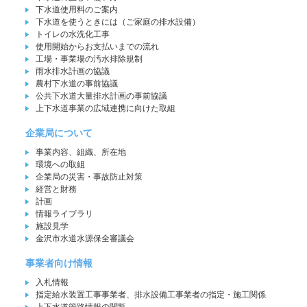
下水道使用料のご案内
下水道を使うときには（ご家庭の排水設備）
トイレの水洗化工事
使用開始からお支払いまでの流れ
工場・事業場の汚水排除規制
雨水排水計画の協議
農村下水道の事前協議
公共下水道大量排水計画の事前協議
上下水道事業の広域連携に向けた取組
企業局について
事業内容、組織、所在地
環境への取組
企業局の災害・事故防止対策
経営と財務
計画
情報ライブラリ
施設見学
金沢市水道水源保全審議会
事業者向け情報
入札情報
指定給水装置工事事業者、排水設備工事業者の指定・施工関係