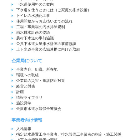
下水道使用料のご案内
下水道を使うときには（ご家庭の排水設備）
トイレの水洗化工事
使用開始からお支払いまでの流れ
工場・事業場の汚水排除規制
雨水排水計画の協議
農村下水道の事前協議
公共下水道大量排水計画の事前協議
上下水道事業の広域連携に向けた取組
企業局について
事業内容、組織、所在地
環境への取組
企業局の災害・事故防止対策
経営と財務
計画
情報ライブラリ
施設見学
金沢市水道水源保全審議会
事業者向け情報
入札情報
指定給水装置工事事業者、排水設備工事業者の指定・施工関係