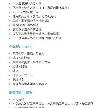
下水道使用料のご案内
下水道を使うときには（ご家庭の排水設備）
トイレの水洗化工事
使用開始からお支払いまでの流れ
工場・事業場の汚水排除規制
雨水排水計画の協議
農村下水道の事前協議
公共下水道大量排水計画の事前協議
上下水道事業の広域連携に向けた取組
企業局について
事業内容、組織、所在地
環境への取組
企業局の災害・事故防止対策
経営と財務
計画
情報ライブラリ
施設見学
金沢市水道水源保全審議会
事業者向け情報
入札情報
指定給水装置工事事業者、排水設備工事業者の指定・施工関係