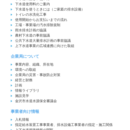
下水道使用料のご案内
下水道を使うときには（ご家庭の排水設備）
トイレの水洗化工事
使用開始からお支払いまでの流れ
工場・事業場の汚水排除規制
雨水排水計画の協議
農村下水道の事前協議
公共下水道大量排水計画の事前協議
上下水道事業の広域連携に向けた取組
企業局について
事業内容、組織、所在地
環境への取組
企業局の災害・事故防止対策
経営と財務
計画
情報ライブラリ
施設見学
金沢市水道水源保全審議会
事業者向け情報
入札情報
指定給水装置工事事業者、排水設備工事業者の指定・施工関係