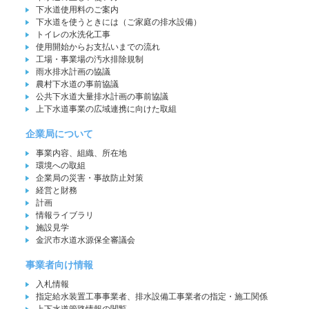
下水道使用料のご案内
下水道を使うときには（ご家庭の排水設備）
トイレの水洗化工事
使用開始からお支払いまでの流れ
工場・事業場の汚水排除規制
雨水排水計画の協議
農村下水道の事前協議
公共下水道大量排水計画の事前協議
上下水道事業の広域連携に向けた取組
企業局について
事業内容、組織、所在地
環境への取組
企業局の災害・事故防止対策
経営と財務
計画
情報ライブラリ
施設見学
金沢市水道水源保全審議会
事業者向け情報
入札情報
指定給水装置工事事業者、排水設備工事業者の指定・施工関係