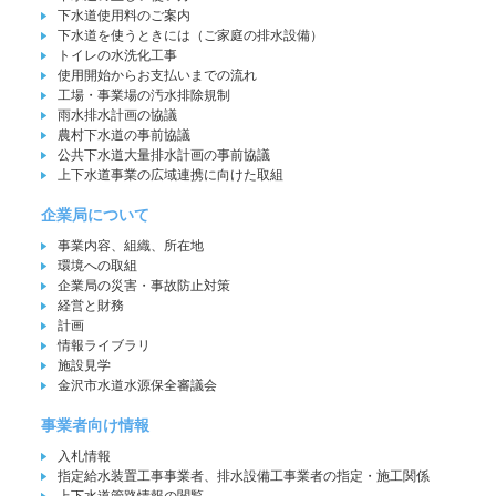
下水道使用料のご案内
下水道を使うときには（ご家庭の排水設備）
トイレの水洗化工事
使用開始からお支払いまでの流れ
工場・事業場の汚水排除規制
雨水排水計画の協議
農村下水道の事前協議
公共下水道大量排水計画の事前協議
上下水道事業の広域連携に向けた取組
企業局について
事業内容、組織、所在地
環境への取組
企業局の災害・事故防止対策
経営と財務
計画
情報ライブラリ
施設見学
金沢市水道水源保全審議会
事業者向け情報
入札情報
指定給水装置工事事業者、排水設備工事業者の指定・施工関係