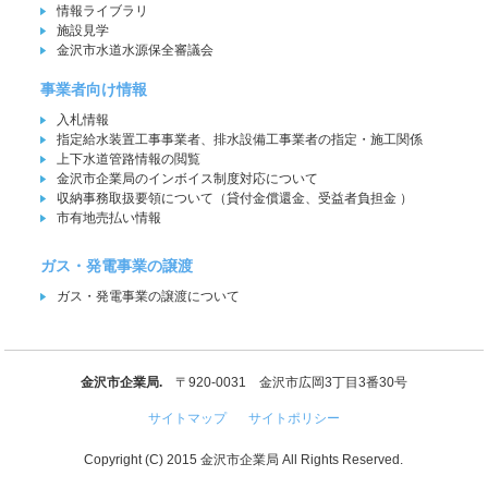
情報ライブラリ
施設見学
金沢市水道水源保全審議会
事業者向け情報
入札情報
指定給水装置工事事業者、排水設備工事業者の指定・施工関係
上下水道管路情報の閲覧
金沢市企業局のインボイス制度対応について
収納事務取扱要領について（貸付金償還金、受益者負担金 ）
市有地売払い情報
ガス・発電事業の譲渡
ガス・発電事業の譲渡について
金沢市企業局.
〒920-0031 金沢市広岡3丁目3番30号
サイトマップ
サイトポリシー
Copyright (C) 2015 金沢市企業局 All Rights Reserved.