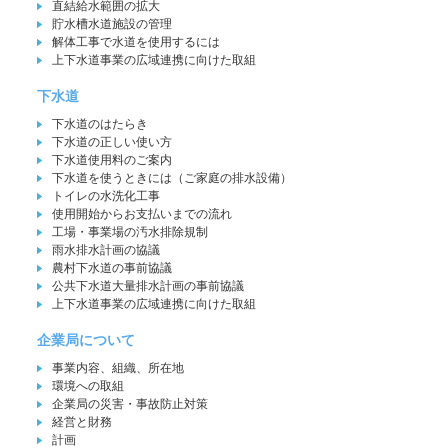
直結給水範囲の拡大
貯水槽水道施設の管理
解体工事で水道を使用するには
上下水道事業の広域連携に向けた取組
下水道
下水道のはたらき
下水道の正しい使い方
下水道使用料のご案内
下水道を使うときには（ご家庭の排水設備）
トイレの水洗化工事
使用開始からお支払いまでの流れ
工場・事業場の汚水排除規制
雨水排水計画の協議
農村下水道の事前協議
公共下水道大量排水計画の事前協議
上下水道事業の広域連携に向けた取組
企業局について
事業内容、組織、所在地
環境への取組
企業局の災害・事故防止対策
経営と財務
計画