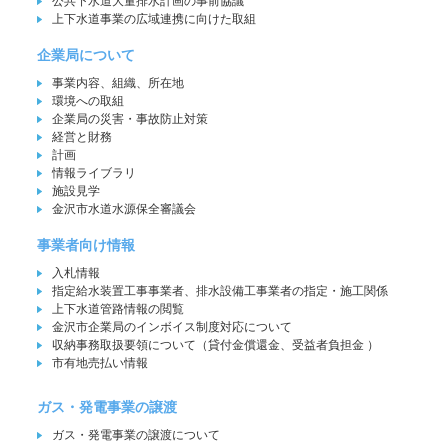
公共下水道大量排水計画の事前協議
上下水道事業の広域連携に向けた取組
企業局について
事業内容、組織、所在地
環境への取組
企業局の災害・事故防止対策
経営と財務
計画
情報ライブラリ
施設見学
金沢市水道水源保全審議会
事業者向け情報
入札情報
指定給水装置工事事業者、排水設備工事業者の指定・施工関係
上下水道管路情報の閲覧
金沢市企業局のインボイス制度対応について
収納事務取扱要領について（貸付金償還金、受益者負担金 ）
市有地売払い情報
ガス・発電事業の譲渡
ガス・発電事業の譲渡について