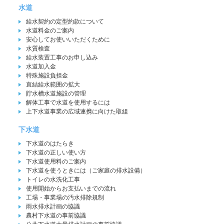
水道
給水契約の定型約款について
水道料金のご案内
安心してお使いいただくために
水質検査
給水装置工事のお申し込み
水道加入金
特殊施設負担金
直結給水範囲の拡大
貯水槽水道施設の管理
解体工事で水道を使用するには
上下水道事業の広域連携に向けた取組
下水道
下水道のはたらき
下水道の正しい使い方
下水道使用料のご案内
下水道を使うときには（ご家庭の排水設備）
トイレの水洗化工事
使用開始からお支払いまでの流れ
工場・事業場の汚水排除規制
雨水排水計画の協議
農村下水道の事前協議