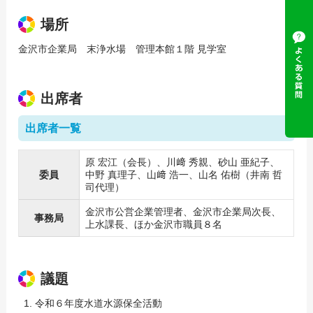
場所
金沢市企業局 末浄水場 管理本館１階 見学室
出席者
出席者一覧
原 宏江（会長）、川﨑 秀親、砂山 亜紀子、
委員
中野 真理子、山﨑 浩一、山名 佑樹（井南 哲
司代理）
金沢市公営企業管理者、金沢市企業局次長、
事務局
上水課長、ほか金沢市職員８名
議題
令和６年度水道水源保全活動