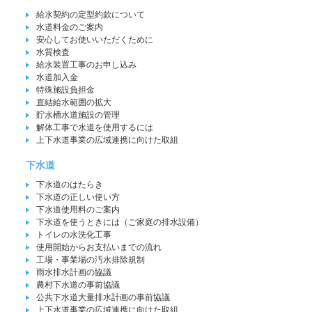
給水契約の定型約款について
水道料金のご案内
安心してお使いいただくために
水質検査
給水装置工事のお申し込み
水道加入金
特殊施設負担金
直結給水範囲の拡大
貯水槽水道施設の管理
解体工事で水道を使用するには
上下水道事業の広域連携に向けた取組
下水道
下水道のはたらき
下水道の正しい使い方
下水道使用料のご案内
下水道を使うときには（ご家庭の排水設備）
トイレの水洗化工事
使用開始からお支払いまでの流れ
工場・事業場の汚水排除規制
雨水排水計画の協議
農村下水道の事前協議
公共下水道大量排水計画の事前協議
上下水道事業の広域連携に向けた取組