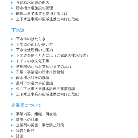
直結給水範囲の拡大
貯水槽水道施設の管理
解体工事で水道を使用するには
上下水道事業の広域連携に向けた取組
下水道
下水道のはたらき
下水道の正しい使い方
下水道使用料のご案内
下水道を使うときには（ご家庭の排水設備）
トイレの水洗化工事
使用開始からお支払いまでの流れ
工場・事業場の汚水排除規制
雨水排水計画の協議
農村下水道の事前協議
公共下水道大量排水計画の事前協議
上下水道事業の広域連携に向けた取組
企業局について
事業内容、組織、所在地
環境への取組
企業局の災害・事故防止対策
経営と財務
計画