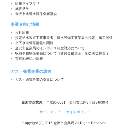
情報ライブラリ
施設見学
金沢市水道水源保全審議会
事業者向け情報
入札情報
指定給水装置工事事業者、排水設備工事業者の指定・施工関係
上下水道管路情報の閲覧
金沢市企業局のインボイス制度対応について
収納事務取扱要領について（貸付金償還金、受益者負担金 ）
市有地売払い情報
ガス・発電事業の譲渡
ガス・発電事業の譲渡について
金沢市企業局.
〒920-0031 金沢市広岡3丁目3番30号
サイトマップ
サイトポリシー
Copyright (C) 2015 金沢市企業局 All Rights Reserved.