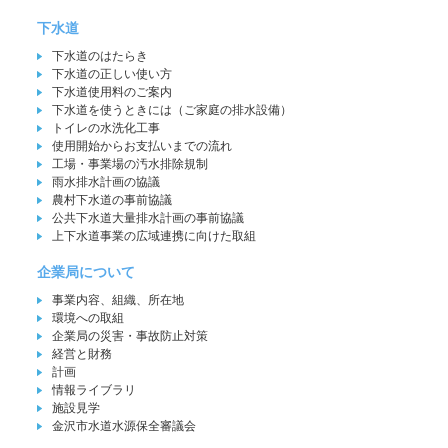
下水道
下水道のはたらき
下水道の正しい使い方
下水道使用料のご案内
下水道を使うときには（ご家庭の排水設備）
トイレの水洗化工事
使用開始からお支払いまでの流れ
工場・事業場の汚水排除規制
雨水排水計画の協議
農村下水道の事前協議
公共下水道大量排水計画の事前協議
上下水道事業の広域連携に向けた取組
企業局について
事業内容、組織、所在地
環境への取組
企業局の災害・事故防止対策
経営と財務
計画
情報ライブラリ
施設見学
金沢市水道水源保全審議会