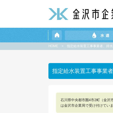
HOME
>
指定給水装置工事事業者、排水
指定給水装置工事事業
石川県中央都市圏4市2町（金沢
は金沢市企業局で受け付けてい