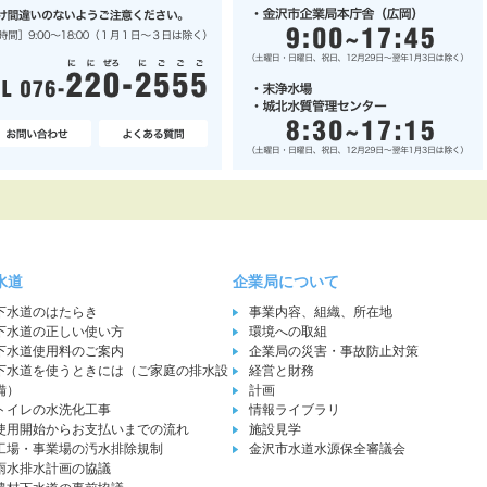
水道
企業局について
下水道のはたらき
事業内容、組織、所在地
下水道の正しい使い方
環境への取組
下水道使用料のご案内
企業局の災害・事故防止対策
下水道を使うときには（ご家庭の排水設
経営と財務
備）
計画
トイレの水洗化工事
情報ライブラリ
使用開始からお支払いまでの流れ
施設見学
工場・事業場の汚水排除規制
金沢市水道水源保全審議会
雨水排水計画の協議