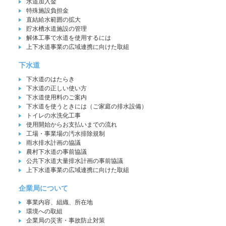
水道加入金
特殊施設負担金
直結給水範囲の拡大
貯水槽水道施設の管理
解体工事で水道を使用するには
上下水道事業の広域連携に向けた取組
下水道
下水道のはたらき
下水道の正しい使い方
下水道使用料のご案内
下水道を使うときには（ご家庭の排水設備）
トイレの水洗化工事
使用開始からお支払いまでの流れ
工場・事業場の汚水排除規制
雨水排水計画の協議
農村下水道の事前協議
公共下水道大量排水計画の事前協議
上下水道事業の広域連携に向けた取組
企業局について
事業内容、組織、所在地
環境への取組
企業局の災害・事故防止対策