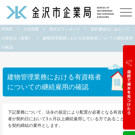
HOME
>
入札情報
>
様式ダウンロード
>
契約書提出にあたって
の留意点（役務）
>
建物管理業務における有資格者についての継続雇用
の確認
建物管理業務における有資格者
についての継続雇用の確認
下記業務について、法令の規定により配置が必要となる有資格
者が契約日において3ヵ月以上継続雇用している方であること
を契約締結の要件とします。