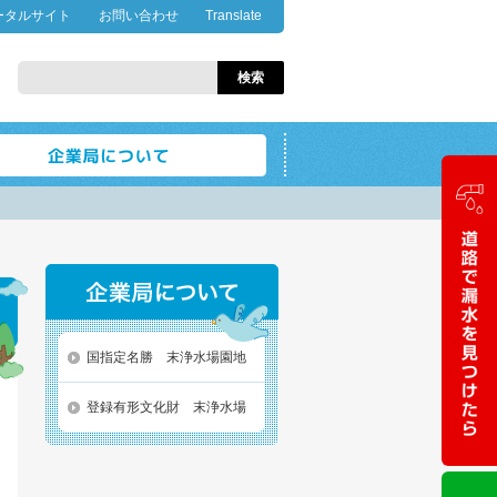
ータルサイト
お問い合わせ
Translate
国指定名勝 末浄水場園地
登録有形文化財 末浄水場