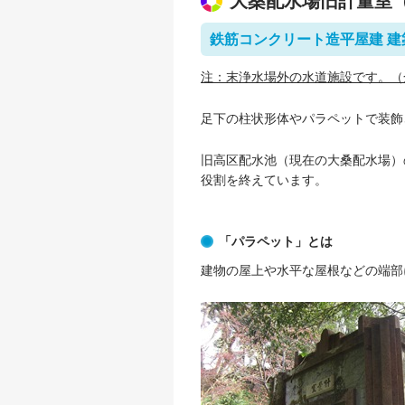
大桑配水場旧計量室（登
鉄筋コンクリート造平屋建 建築
注：末浄水場外の水道施設です。（金
足下の柱状形体やパラペットで装飾
旧高区配水池（現在の大桑配水場）
役割を終えています。
「パラペット」とは
建物の屋上や水平な屋根などの端部