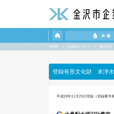
HOME
>
企業局について
>
施設見学
登録有形文化財 末浄
平成28年11月29日登録（登録番号第17