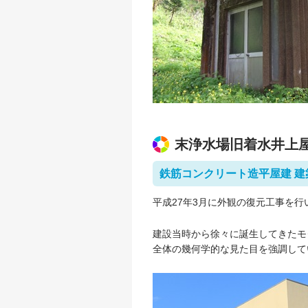
末浄水場旧着水井上屋（
鉄筋コンクリート造平屋建 建築
平成27年3月に外観の復元工事を行
建設当時から徐々に誕生してきたモ
全体の幾何学的な見た目を強調して