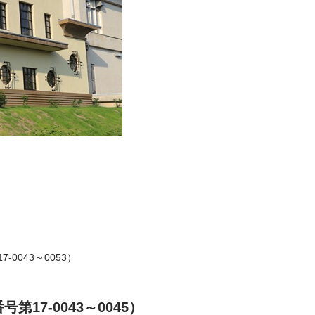
-0043～0053）
17-0043～0045）