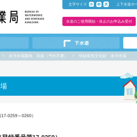
文字サイズ
上下水道ポ
水道のご使用開始・休止のお申込み受付
>
末浄水場園地 前庭（予約不要）
>
登録有形文化財 末浄水場
水場
-0259～0260）