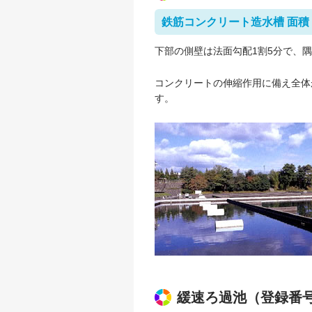
鉄筋コンクリート造水槽 面積 2,8
下部の側壁は法面勾配1割5分で、
コンクリートの伸縮作用に備え全体
す。
緩速ろ過池（登録番号第1