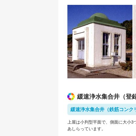
緩速浄水集合井（登録番
緩速浄水集合井（鉄筋コンクリ
上屋は小判型平面で、側面に大小3
あしらっています。