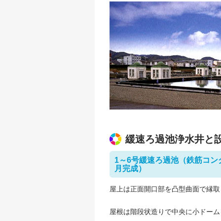
緩速ろ過池浄水井と
1～6号緩速ろ過池（鉄筋コンクリ
月完成）
屋上は正面開口部を凸型曲面で縁取
屋根は階段状造りで中央に小ドーム