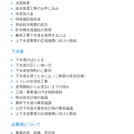
水質検査
給水装置工事のお申し込み
水道加入金
特殊施設負担金
直結給水範囲の拡大
貯水槽水道施設の管理
解体工事で水道を使用するには
上下水道事業の広域連携に向けた取組
下水道
下水道のはたらき
下水道の正しい使い方
下水道使用料のご案内
下水道を使うときには（ご家庭の排水設備）
トイレの水洗化工事
使用開始からお支払いまでの流れ
工場・事業場の汚水排除規制
雨水排水計画の協議
農村下水道の事前協議
公共下水道大量排水計画の事前協議
上下水道事業の広域連携に向けた取組
企業局について
事業内容、組織、所在地