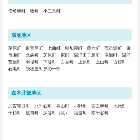
伝燈寺町 牧町 小二又町
湯涌地区
茅原町 東荒屋町 七曲町 朝加屋町 藤六町 西市瀬町 東
市瀬町 北袋町 芝原町 東町 湯涌田子島町 湯涌町 湯涌
荒屋町 羽場町 下谷町 白見町 上原町 上山町 古郷町
石黒町 袋板屋町ヲの一部
森本北部地区
加賀朝日町 北千石町 桐山町 小野町 四王寺町 地代町
千杉町 鞁筒町 深谷町（牧） 福畠町 南千谷町