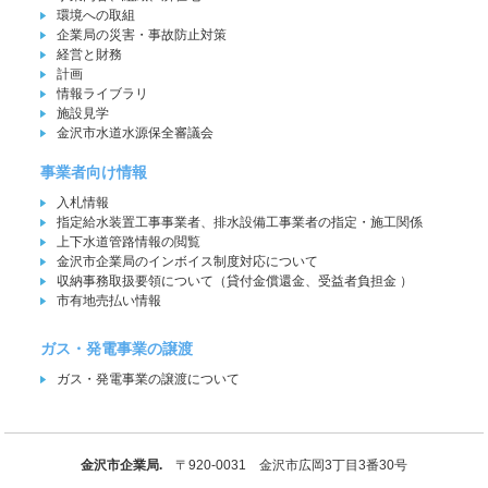
環境への取組
企業局の災害・事故防止対策
経営と財務
計画
情報ライブラリ
施設見学
金沢市水道水源保全審議会
事業者向け情報
入札情報
指定給水装置工事事業者、排水設備工事業者の指定・施工関係
上下水道管路情報の閲覧
金沢市企業局のインボイス制度対応について
収納事務取扱要領について（貸付金償還金、受益者負担金 ）
市有地売払い情報
ガス・発電事業の譲渡
ガス・発電事業の譲渡について
金沢市企業局.
〒920-0031 金沢市広岡3丁目3番30号