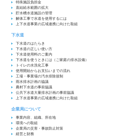
特殊施設負担金
直結給水範囲の拡大
貯水槽水道施設の管理
解体工事で水道を使用するには
上下水道事業の広域連携に向けた取組
下水道
下水道のはたらき
下水道の正しい使い方
下水道使用料のご案内
下水道を使うときには（ご家庭の排水設備）
トイレの水洗化工事
使用開始からお支払いまでの流れ
工場・事業場の汚水排除規制
雨水排水計画の協議
農村下水道の事前協議
公共下水道大量排水計画の事前協議
上下水道事業の広域連携に向けた取組
企業局について
事業内容、組織、所在地
環境への取組
企業局の災害・事故防止対策
経営と財務