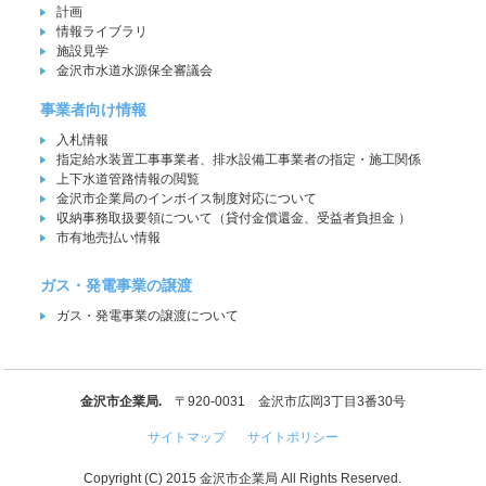
計画
情報ライブラリ
施設見学
金沢市水道水源保全審議会
事業者向け情報
入札情報
指定給水装置工事事業者、排水設備工事業者の指定・施工関係
上下水道管路情報の閲覧
金沢市企業局のインボイス制度対応について
収納事務取扱要領について（貸付金償還金、受益者負担金 ）
市有地売払い情報
ガス・発電事業の譲渡
ガス・発電事業の譲渡について
金沢市企業局.
〒920-0031 金沢市広岡3丁目3番30号
サイトマップ
サイトポリシー
Copyright (C) 2015 金沢市企業局 All Rights Reserved.