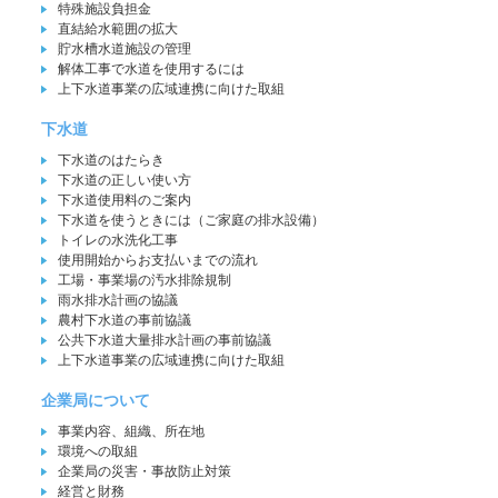
特殊施設負担金
直結給水範囲の拡大
貯水槽水道施設の管理
解体工事で水道を使用するには
上下水道事業の広域連携に向けた取組
下水道
下水道のはたらき
下水道の正しい使い方
下水道使用料のご案内
下水道を使うときには（ご家庭の排水設備）
トイレの水洗化工事
使用開始からお支払いまでの流れ
工場・事業場の汚水排除規制
雨水排水計画の協議
農村下水道の事前協議
公共下水道大量排水計画の事前協議
上下水道事業の広域連携に向けた取組
企業局について
事業内容、組織、所在地
環境への取組
企業局の災害・事故防止対策
経営と財務