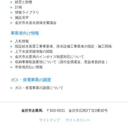
経営と財務
計画
情報ライブラリ
施設見学
金沢市水道水源保全審議会
事業者向け情報
入札情報
指定給水装置工事事業者、排水設備工事業者の指定・施工関係
上下水道管路情報の閲覧
金沢市企業局のインボイス制度対応について
収納事務取扱要領について（貸付金償還金、受益者負担金 ）
市有地売払い情報
ガス・発電事業の譲渡
ガス・発電事業の譲渡について
金沢市企業局.
〒920-0031 金沢市広岡3丁目3番30号
サイトマップ
サイトポリシー