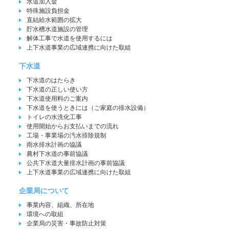
水道加入金
特殊施設負担金
直結給水範囲の拡大
貯水槽水道施設の管理
解体工事で水道を使用するには
上下水道事業の広域連携に向けた取組
下水道
下水道のはたらき
下水道の正しい使い方
下水道使用料のご案内
下水道を使うときには（ご家庭の排水設備）
トイレの水洗化工事
使用開始からお支払いまでの流れ
工場・事業場の汚水排除規制
雨水排水計画の協議
農村下水道の事前協議
公共下水道大量排水計画の事前協議
上下水道事業の広域連携に向けた取組
企業局について
事業内容、組織、所在地
環境への取組
企業局の災害・事故防止対策