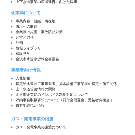
上下水道事業の広域連携に向けた取組
企業局について
事業内容、組織、所在地
環境への取組
企業局の災害・事故防止対策
経営と財務
計画
情報ライブラリ
施設見学
金沢市水道水源保全審議会
事業者向け情報
入札情報
指定給水装置工事事業者、排水設備工事業者の指定・施工関係
上下水道管路情報の閲覧
金沢市企業局のインボイス制度対応について
収納事務取扱要領について（貸付金償還金、受益者負担金 ）
市有地売払い情報
ガス・発電事業の譲渡
ガス・発電事業の譲渡について