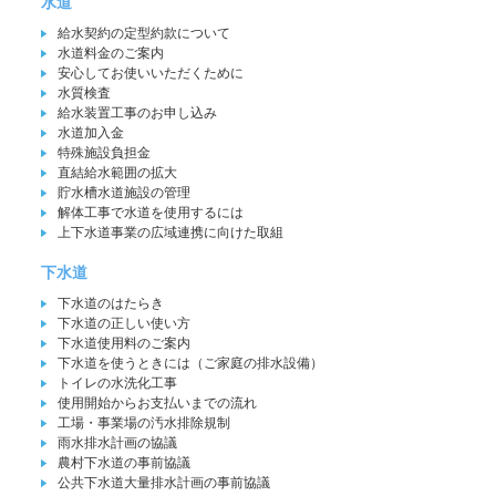
水道
給水契約の定型約款について
水道料金のご案内
安心してお使いいただくために
水質検査
給水装置工事のお申し込み
水道加入金
特殊施設負担金
直結給水範囲の拡大
貯水槽水道施設の管理
解体工事で水道を使用するには
上下水道事業の広域連携に向けた取組
下水道
下水道のはたらき
下水道の正しい使い方
下水道使用料のご案内
下水道を使うときには（ご家庭の排水設備）
トイレの水洗化工事
使用開始からお支払いまでの流れ
工場・事業場の汚水排除規制
雨水排水計画の協議
農村下水道の事前協議
公共下水道大量排水計画の事前協議